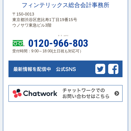
2016.08.07
フィンテリックス総合会計事務所
2016.08.07 会社と個人のメリット・デメリット
〒150-0013
その１
東京都渋谷区恵比寿1丁目19番15号
ウノサワ東急ビル3階
苦 労 はゼロさ
2016.08.06
0120-966-803
2016.08.06 日本政策金融公庫の創業融資制度につ
受付時間：9:00～18:00(土日祝も対応可）
いて
2016.08.05
2016.08.05 有限会社 プロペラ七号 香西 卓也
様
2016.08.05
2016.08.05 株式会社 ANZコーポレーション 嶋
津 顕 様