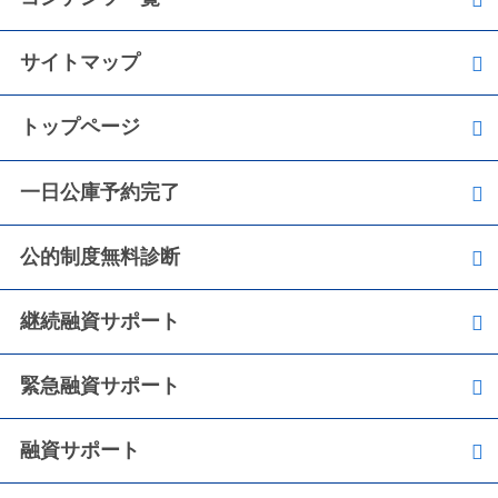
2016.08.05
サイトマップ
2016.08.05 エムエフ 朝香 雄太 様
トップページ
2016.08.05
2016.08.05 株式会社 このみ工房 井上 悦子 様
一日公庫予約完了
公的制度無料診断
2016.08.05
2016.08.05 有限会社 サテライトイー 遠藤 隆
様
継続融資サポート
緊急融資サポート
融資サポート