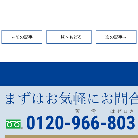
。
←前の記事
一覧へもどる
次の記事→
苦 労 はゼロさ
0120-966-803