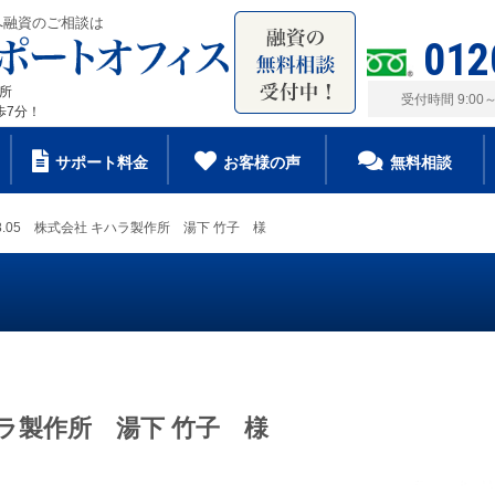
へ融資のご相談は
012
務所
受付時間 9:00
歩7分！
サポート料金
お客様の声
無料相談
.08.05 株式会社 キハラ製作所 湯下 竹子 様
 キハラ製作所 湯下 竹子 様